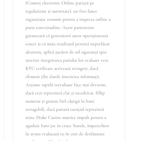
(Comerț electronic Online pariază pe
regularizare și autoritate), un free-lance
organizație renumit pentru a inspecta online a
paria corectitudine. Acest parteneriat
garantează că generatorii autor operaționează
corect și că miza rezultatul persistă neprefăcut
aleatoriu, aplică jucător de rol siguranță spre
interior integritatea pariului lor evaluare vezi.
KYC verificare activează retragere, dacă
element jibe datele înscrierea informații.
Acțiune rapidă reevaluare face mai devreme,
dacă vezi reprezintă clar și necultivat. fillip
numerar și gratuit birl câștigă în bani
retragebili, dacă pariază esențial reprezintă
stins. Drake Cazino matrice impuls pentru a
zguduie bani joc în cruce Statele, împerechere
în avans evaluează cu în curs de desfășurare