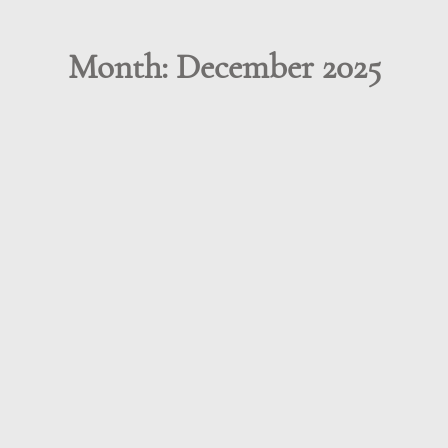
Month: December 2025