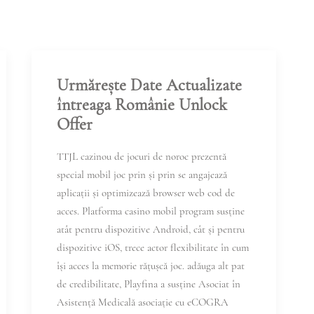
Urmărește Date Actualizate
întreaga Românie Unlock
Offer
TTJL cazinou de jocuri de noroc prezentă
special mobil joc prin și prin se angajează
aplicații și optimizează browser web cod de
acces. Platforma casino mobil program susține
atât pentru dispozitive Android, cât și pentru
dispozitive iOS, trece actor flexibilitate în cum
își acces la memorie rățușcă joc. adăuga alt pat
de credibilitate, Playfina a susține Asociat în
Asistență Medicală asociație cu eCOGRA